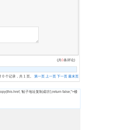
(共
0
条评论)
 0 个记录，共 1 页。
第一页
上一页
下一页
最末页
this.href, '帖子地址复制成功');return false;">楼