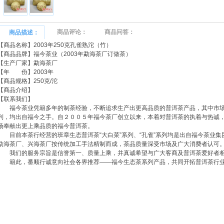
商品评论：
商品问答：
商品描述：
【商品名称】2003年250克孔雀熟沱（竹）
【商品品牌】福今茶业（2003年勐海茶厂订做茶）
【生产厂家】勐海茶厂
【年 份】2003年
【商品规格】250克/沱
【商品介绍】
【联系我们】
福今茶业凭籍多年的制茶经验，不断追求生产出更高品质的普洱茶产品，其中市场
列，均出自福今之手。自２００５年福今茶厂创立以来，本着对普洱茶的执着与热诚
场奉献出更上乘品质的福今普洱茶。
目前本茶行经营的班章生态普洱茶“大白菜”系列、“孔雀”系列均是出自福今茶业集
勐海茶厂、兴海茶厂按传统加工手法精制而成，茶品质量深受市场及广大消费者认可
我们的服务宗旨是信誉第一、质量上乘，并真诚希望与广大客商及普洱茶爱好者相
籍此，番顺行诚意向社会各界推荐——福今生态茶系列产品，共同开拓普洱茶行业