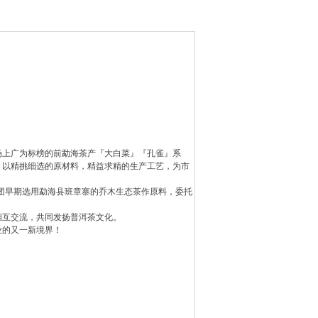
上广为标榜的前勐海茶产『大白菜』『孔雀』系
，以精挑细选的原材料，精益求精的生产工艺，为市
团早期选用勐海县班章寨的乔木生态茶作原料，委托
。
互交流，共同发扬普洱茶文化。
的又一新境界！