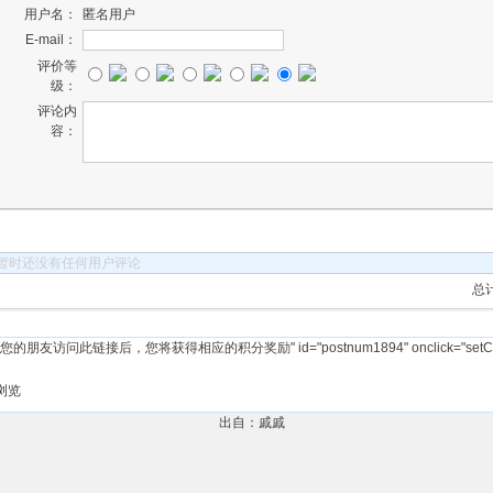
用户名：
匿名用户
E-mail：
评价等
级：
评论内
容：
暂时还没有任何用户评论
总计
 title="您的朋友访问此链接后，您将获得相应的积分奖励" id="postnum1894" onclick="setCopy(
浏览
出自：戚戚