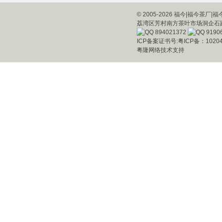
© 2005-2026 福今|福今
荔湾区芳村南方茶叶市场洞企石路8号之七铺 
894021372
9190
ICP备案证书号:
粤ICP备：10204
粤隆网络技术支持